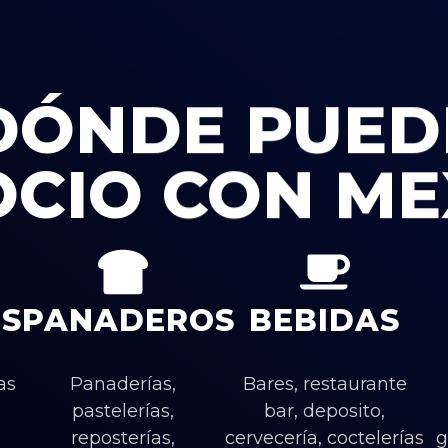
DÓNDE PUED
OCIO CON ME
S
PANADEROS
BEBIDAS
as
Panaderías,
Bares, restaurante
pastelerías,
bar, deposito,
reposterías,
cervecería, coctelerías
g