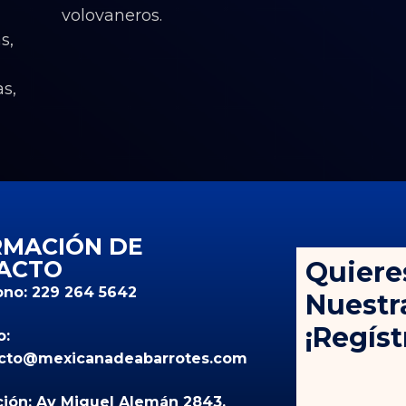
volovaneros.
s,
,
as,
RMACIÓN DE
ACTO
Quiere
ono: 229 264 5642
Nuestr
¡Regíst
o:
cto@mexicanadeabarrotes.com
ción: Av Miguel Alemán 2843,