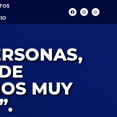
TOS
IO
ERSONAS,
DE
IOS MUY
”.