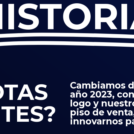
ISTOR
OTAS
Cambiamos de
año 2023, co
logo y nuest
TES?
piso de vent
innovarnos pa