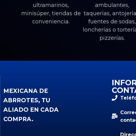
ultramarinos,
ambulantes,
minisúper, tiendas de
taquerías, antojería
conveniencia.
fuentes de sodas
loncherías o torterí
pizzerías.
INFO
CONT
MEXICANA DE
Teléf
ABRROTES, TU
ALIADO EN CADA
Corre
COMPRA.
conta
Direc