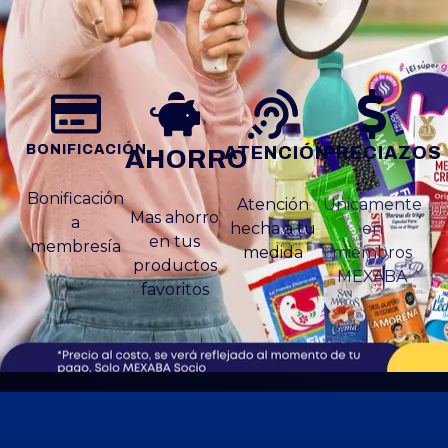
BONIFICACIÓN
ATENCIÓN
PRECIAZOS
AHORRO
Bonificación
Atención
Unicamente
Mas ahorro
a
hecha a tu
en
en tus
membresía
medida
miembros
productos
MEXABA
favoritos