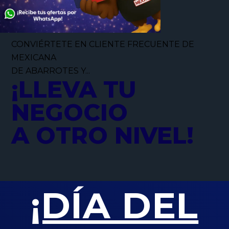
CONVIÉRTETE EN CLIENTE FRECUENTE DE
MEXICANA
DE ABARROTES Y...
¡LLEVA TU
NEGOCIO
A OTRO NIVEL!
¡DÍA DEL