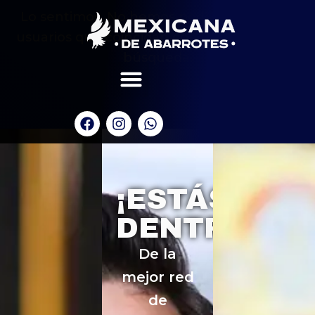
Lo sentimos. No hemos podido encontrar
usuarios que coincidan con tus criterios de
búsqueda.
¡ESTÁS
DENTRO!
De la
mejor red
de