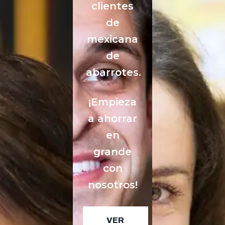
clientes
de
mexicana
de
abarrotes.
¡Empieza
a ahorrar
en
grande
con
nosotros!
VER